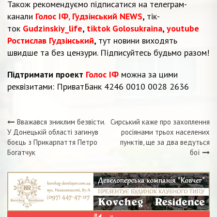
Також рекомендуємо підписатися на телеграм-
канали
Голос ІФ
,
Гудзінський NEWS
,
тік-
ток
Gudzinskiy_life
,
tiktok Golosukraina
,
youtube
Ростислав Гудзінський
,
тут новини виходять
швидше та без цензури. Підписуйтесь будьмо разом!
Підтримати проект
Голос ІФ
можна за цими
реквізитами: ПриватБанк 4246 0010 0028 2636
Вважався зниклим безвісти.
Сирський каже про захоплення
Навігація
У Донецькій області загинув
росіянами трьох населених
боєць з Прикарпаття Петро
пунктів, ще за два ведуться
записів
Богатчук
бої