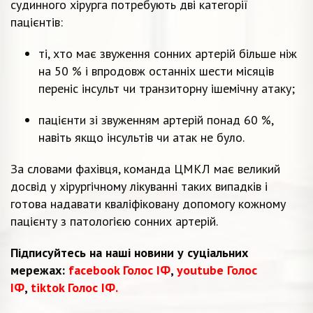
судинного хірурга потребують дві категорії
пацієнтів:
ті, хто має звуження сонних артерій більше ніж
на 50 % і впродовж останніх шести місяців
переніс інсульт чи транзиторну ішемічну атаку;
пацієнти зі звуженням артерій понад 60 %,
навіть якщо інсультів чи атак не було.
За словами фахівця, команда ЦМКЛ має великий
досвід у хірургічному лікуванні таких випадків і
готова надавати кваліфіковану допомогу кожному
пацієнту з патологією сонних артерій.
Підписуйтесь на наші новини у суціальних
мережах:
facebook Голос ІФ
,
youtube Голос
ІФ
,
tiktok Голос ІФ.