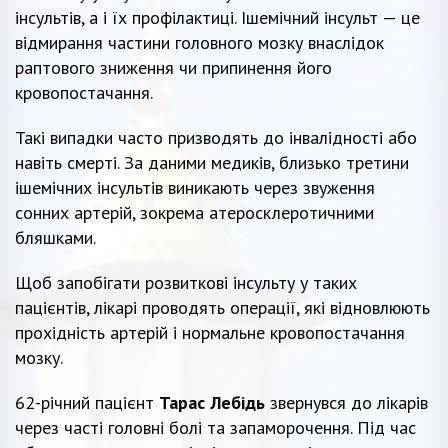
інсультів, а і їх профілактиці. Ішемічний інсульт — це
відмирання частини головного мозку внаслідок
раптового зниження чи припинення його
кровопостачання.
Такі випадки часто призводять до інвалідності або
навіть смерті. За даними медиків, близько третини
ішемічних інсультів виникають через звуження
сонних артерій, зокрема атеросклеротичними
бляшками.
Щоб запобігати розвиткові інсульту у таких
пацієнтів, лікарі проводять операції, які відновлюють
прохідність артерій і нормальне кровопостачання
мозку.
62-річний пацієнт
Тарас Лебідь
звернувся до лікарів
через часті головні болі та запаморочення. Під час