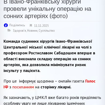
В Івано-Франківську хірурги
провели унікальну операцію на
сонних артеріях (фото)
Поділитись
11.11.2025
Здоров'я
,
Новини
,
Суспільство
Команда судинних хірургів Івано-Франківської
Центральної міської клінічної лікарні на чолі з
професором Ростиславом Сабадошем вперше в
області виконала складну операцію на сонних
артеріях, яка дозволила мінімізувати ризик
інсульту у пацієнта.
Про це інформує щоденна – онлайн газета
Голос
ІФ
з
посиланням
на
сторінку лікарні.
Як зазначають, у ЦМКЛ вже багато років приділяють
особливу увагу не лише лікуванню ішемічних