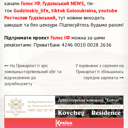
канали
Голос ІФ
,
Гудзінський NEWS
,
тік-
ток
Gudzinskiy_life
,
tiktok Golosukraina
,
youtube
Ростислав Гудзінський
,
тут новини виходять
швидше та без цензури. Підписуйтесь будьмо разом!
Підтримати проект
Голос ІФ
можна за цими
реквізитами: ПриватБанк 4246 0010 0028 2636
На Прикарпатті зріс
У порівнянні з серпнем на
Навігація
зовнішньоторгівельний обіг та
Прикарпатті збільшилась
відрахування до
середня зарплата
записів
держбюджету