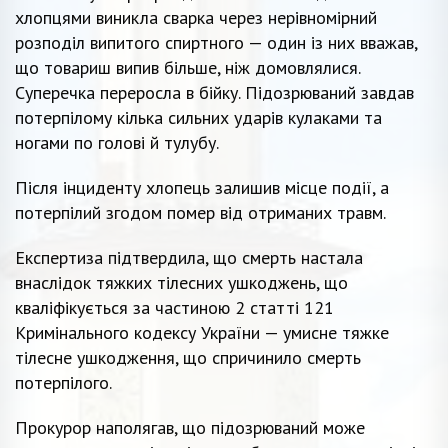
хлопцями виникла сварка через нерівномірний
розподіл випитого спиртного — один із них вважав,
що товариш випив більше, ніж домовлялися.
Суперечка переросла в бійку. Підозрюваний завдав
потерпілому кілька сильних ударів кулаками та
ногами по голові й тулубу.
Після інциденту хлопець залишив місце події, а
потерпілий згодом помер від отриманих травм.
Експертиза підтвердила, що смерть настала
внаслідок тяжких тілесних ушкоджень, що
кваліфікується за частиною 2 статті 121
Кримінального кодексу України — умисне тяжке
тілесне ушкодження, що спричинило смерть
потерпілого.
Прокурор наполягав, що підозрюваний може