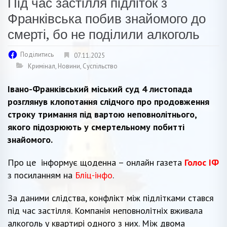
Під час застілля підліток з
Франківська побив знайомого до
смерті, бо не поділили алкоголь
Поділитись
07.11.2025
Кримінал
,
Новини
,
Суспільство
Івано-Франківський міський суд 4 листопада
розглянув клопотання слідчого про продовження
строку тримання під вартою неповнолітнього,
якого підозрюють у смертельному побитті
знайомого.
Про це інформує щоденна – онлайн газета
Голос ІФ
з посиланням на
Бліц-інфо
.
За даними слідства, конфлікт між підлітками стався
під час застілля. Компанія неповнолітніх вживала
алкоголь у квартирі одного з них. Між двома