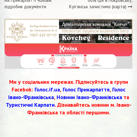
Навігація
на Прикарпатті чоловік
боїв іде в Покровську,
підробив документи
Куп’янськ зачистимо (карта)
записів
Ми у соціальних мережах. Підписуйтесь в групи
Facebok:
Голос.if.ua
,
Голос Прикарпаття
,
Голос
Івано-Франківська
,
Новини Івано-Франківська
та
Туристичні Карпати
. Дізнавайтесь новини м. Івано-
Франківська та області першими.