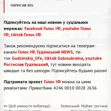
написав він.
Підписуйтесь на наші новини у суціальних
мережах:
facebook Голос ІФ
,
youtube Голос
ІФ
,
tiktok Голос ІФ.
Також рекомендуємо підписатися на телеграм-
канали
Голос ІФ
,
Гудзінський NEWS
,
тік-
ток
Gudzinskiy_life
,
tiktok Golosukraina
,
youtube
Ростислав Гудзінський
,
тут новини виходять
швидше та без цензури. Підписуйтесь будьмо разом!
Підтримати проект
Голос ІФ
можна за цими
реквізитами: ПриватБанк 4246 0010 0028 2636
Щоб уникнути мобілізації:
Зеленський: Майже третина