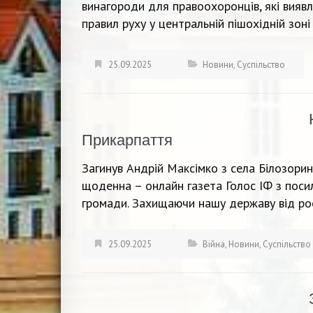
винагороди для правоохоронців, які вия
правил руху у центральній пішохідній зон
25.09.2025
Новини
,
Суспільство
Прикарпаття
Загинув Андрій Максімко з села Білозори
щоденна – онлайн газета Голос ІФ з поси
громади. Захищаючи нашу державу від рос
25.09.2025
Війна
,
Новини
,
Суспільство