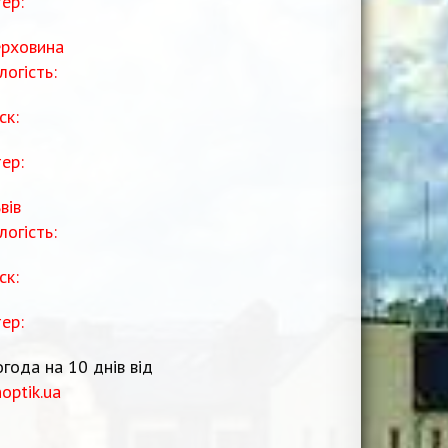
тер:
рховина
логість:
ск:
тер:
вів
логість:
ск:
тер:
года на 10 днів від
noptik.ua