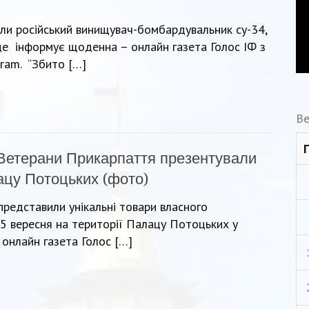
ли російський винищувач-бомбардувальник су-34,
це інформує щоденна – онлайн газета Голос ІФ з
gram. “Збито […]
Ве
Ветерани Прикарпаття презентували
лацу Потоцьких (фото)
 представили унікальні товари власного
25 вересня на території Палацу Потоцьких у
онлайн газета Голос […]