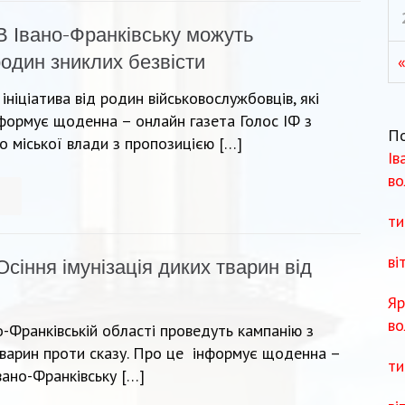
В Івано-Франківську можуть
один зниклих безвісти
ініціатива від родин військовослужбовців, які
формує щоденна – онлайн газета Голос ІФ з
П
о міської влади з пропозицією […]
Ів
во
ти
ві
Осіння імунізація диких тварин від
Яр
во
о-Франківській області проведуть кампанію з
 тварин проти сказу. Про це інформує щоденна –
ти
вано-Франківську […]