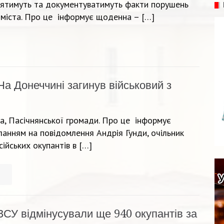
влятимуть та документуватимуть факти порушень
і міста. Про це інформує щоденна – […]
На Донеччині загинув військовий з
на, Пасічнянської громади. Про це інформує
ланням на повідомлення Андрія Гунди, очільник
ійських окупантів в […]
ЗСУ відмінусували ще 940 окупантів за