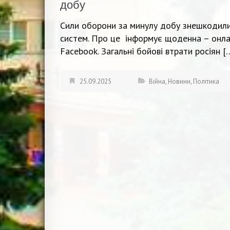
добу
Сили оборони за минулу добу знешкодили 
систем. Про це інформує щоденна – онлай
Facebook. Загальні бойові втрати росіян [
25.09.2025
Війна
,
Новини
,
Політика
Навігація
записів