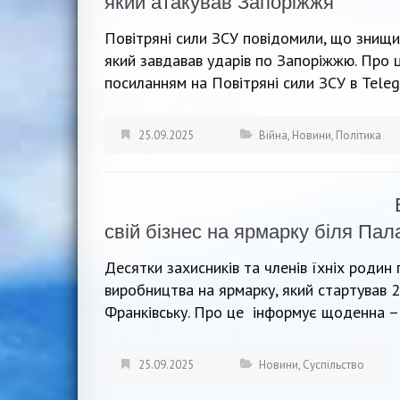
який атакував Запоріжжя
Повітряні сили ЗСУ повідомили, що знищи
який завдавав ударів по Запоріжжю. Про 
посиланням на Повітряні сили ЗСУ в Tele
25.09.2025
Війна
,
Новини
,
Політика
свій бізнес на ярмарку біля Па
Десятки захисників та членів їхніх родин
виробництва на ярмарку, який стартував 
Франківську. Про це інформує щоденна – 
25.09.2025
Новини
,
Суспільство