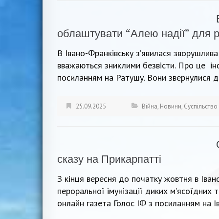
облаштувати “Алею надії” для р
В Івано-Франківську з’явилася зворушлива 
вважаються зниклими безвісти. Про це ін
посиланням на Ратушу. Вони звернулися д
25.09.2025
Війна
,
Новини
,
Суспільство
сказу на Прикарпатті
З кінця вересня до початку жовтня в Іван
пероральної імунізації диких м’ясоїдних
онлайн газета Голос ІФ з посиланням на І