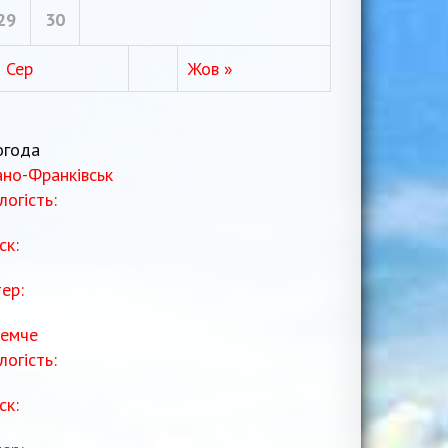
29
30
« Сер
Жов »
огода
ано-Франківськ
логість:
ск:
тер:
емче
логість:
ск: