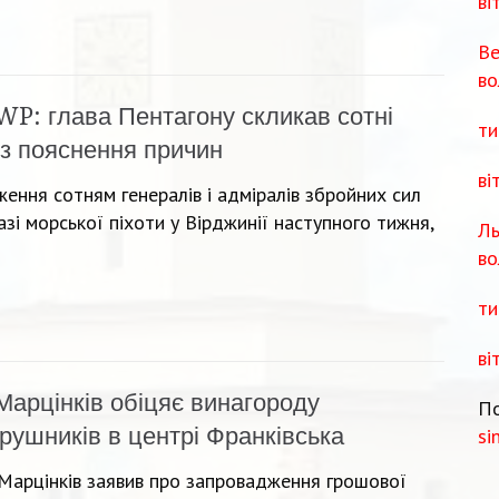
ві
Ве
во
WP: глава Пентагону скликав сотні
ти
ез пояснення причин
ві
ення сотням генералів і адміралів збройних сил
зі морської піхоти у Вірджинії наступного тижня,
Ль
во
ти
ві
Марцінків обіцяє винагороду
По
рушників в центрі Франківська
si
 Марцінків заявив про запровадження грошової