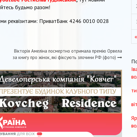
уйтесь будьмо разом!
ми реквізитами: ПриватБанк 4246 0010 0028
Вікторія Амеліна посмертно отримала премію Орвела
за книгу про жінок, які фіксують злочини РФ (фото)
П
Ів
во
ти
ві
Яр
во