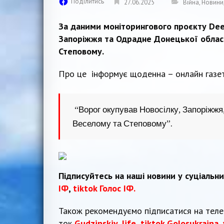
Поділитись
27.06.2025
Війна
,
Новини
За даними моніторингового проєкту Deep
Запоріжжя та Одрадне Донецької області
Степовому.
Про це інформує щоденна – онлайн газ
“Ворог окупував Новосілку, Запоріжжя,
Веселому та Степовому”.
Підписуйтесь на наші новини у суціальн
ІФ
,
tiktok Голос ІФ.
Також рекомендуємо підписатися на тел
ток
Gudzinskiy_life
,
tiktok Golosukraina
,