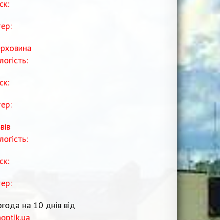
ск:
тер:
рховина
логість:
ск:
тер:
вів
логість:
ск:
тер:
года на 10 днів від
noptik.ua