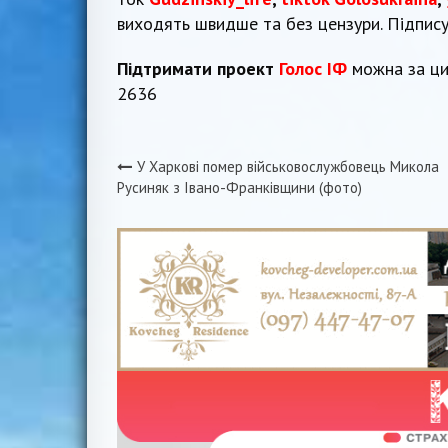
виходять швидше та без цензури. Підпис
Підтримати проект
Голос ІФ
можна за ци
2636
У Харкові помер військовослужбовець Микола
Навігація
Русиняк з Івано-Франківщини (фото)
записів