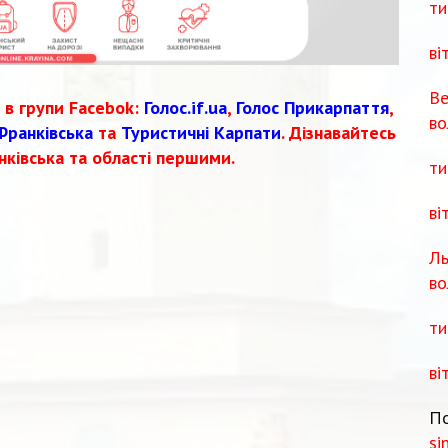
ти
ві
Ве
 в групи Facebok:
Голос.if.ua
,
Голос Прикарпаття
,
во
Франківська
та
Туристичні Карпати
. Дізнавайтесь
нківська та області першими.
ти
ві
Ль
во
ти
ві
По
si