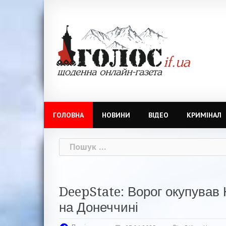
Skip
to
content
ГОЛОВНА
НОВИНИ
ВІДЕО
КРИМІНАЛ
Пошук:
DeepState: Ворог окупував
на Донеччині