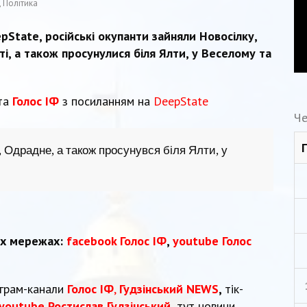
,
Політика
State, російські окупанти зайняли Новосілку,
, а також просунулися біля Ялти, у Веселому та
ета
Голос ІФ
з посиланням на
DeepState
Че
 Одрадне, а також просунувся біля Ялти, у
их мережах:
facebook Голос ІФ
,
youtube Голос
еграм-канали
Голос ІФ
,
Гудзінський NEWS
,
тік-
youtube Ростислав Гудзінський
,
тут новини