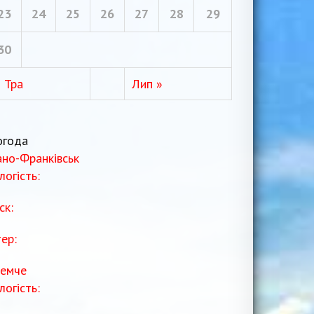
23
24
25
26
27
28
29
30
« Тра
Лип »
огода
ано-Франківськ
логість:
ск:
тер:
емче
логість: