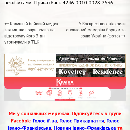
реквізитами: ПриватБанк 4246 0010 0028 2636
Колишній бойовий медик
У Воскресінцях відкрили
Навігація
заявив, що попри право на
оновлений меморіал борцям за
відстрочку його 3 дні
волю України (фото)
записів
утримували в ТЦК
Ми у соціальних мережах. Підписуйтесь в групи
Facebok:
Голос.if.ua
,
Голос Прикарпаття
,
Голос
Івано-Франківська
,
Новини Івано-Франківська
та