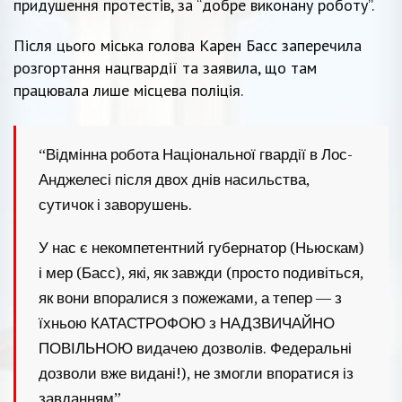
придушення протестів, за “добре виконану роботу”.
Після цього міська голова Карен Басс заперечила
розгортання нацгвардії та заявила, що там
працювала лише місцева поліція.
“Відмінна робота Національної гвардії в Лос-
Анджелесі після двох днів насильства,
сутичок і заворушень.
У нас є некомпетентний губернатор (Ньюскам)
і мер (Басс), які, як завжди (просто подивіться,
як вони впоралися з пожежами, а тепер — з
їхньою КАТАСТРОФОЮ з НАДЗВИЧАЙНО
ПОВІЛЬНОЮ видачею дозволів. Федеральні
дозволи вже видані!), не змогли впоратися із
завданням”.