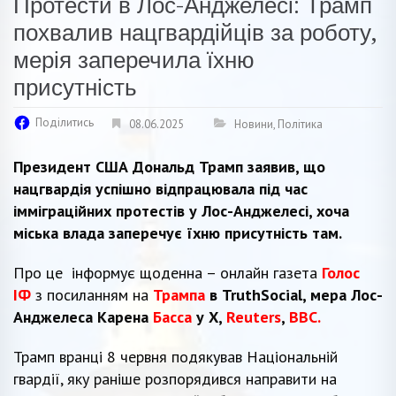
Протести в Лос-Анджелесі: Трамп
похвалив нацгвардійців за роботу,
мерія заперечила їхню
присутність
Поділитись
08.06.2025
Новини
,
Політика
Президент США Дональд Трамп заявив, що
нацгвардія успішно відпрацювала під час
імміграційних протестів у Лос-Анджелесі, хоча
міська влада заперечує їхню присутність там.
Про це інформує щоденна – онлайн газета
Голос
ІФ
з посиланням на
Трампа
в TruthSocial, мера Лос-
Анджелеса Карена
Басса
у X,
Reuters
,
BBC.
Трамп вранці 8 червня подякував Національній
гвардії, яку раніше розпорядився направити на