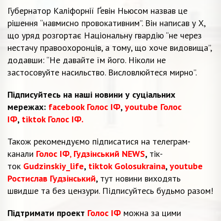
Губернатор Каліфорнії Ґевін Ньюсом назвав це
рішення “навмисно провокативним”. Він написав у X,
що уряд розгортає Національну гвардію “не через
нестачу правоохоронців, а тому, що хоче видовища”,
додавши: “Не давайте їм його. Ніколи не
застосовуйте насильство. Висловлюйтеся мирно”.
Підписуйтесь на наші новини у суціальних
мережах:
facebook Голос ІФ
,
youtube Голос
ІФ
,
tiktok Голос ІФ.
Також рекомендуємо підписатися на телеграм-
канали
Голос ІФ
,
Гудзінський NEWS
,
тік-
ток
Gudzinskiy_life
,
tiktok Golosukraina
,
youtube
Ростислав Гудзінський
,
тут новини виходять
швидше та без цензури. Підписуйтесь будьмо разом!
Підтримати проект
Голос ІФ
можна за цими