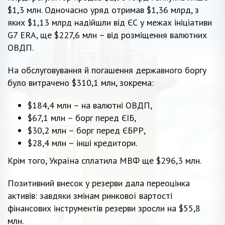
$1,3 млн. Одночасно уряд отримав $1,36 млрд, з
яких $1,13 млрд надійшли від ЄС у межах ініціативи
G7 ERA, ще $227,6 млн – від розміщення валютних
ОВДП.
На обслуговування й погашення державного боргу
було витрачено $310,1 млн, зокрема:
$184,4 млн – на валютні ОВДП,
$67,1 млн – борг перед ЄІБ,
$30,2 млн – борг перед ЄБРР,
$28,4 млн – інші кредитори.
Крім того, Україна сплатила МВФ ще $296,3 млн.
Позитивний внесок у резерви дала переоцінка
активів: завдяки змінам ринкової вартості
фінансових інструментів резерви зросли на $55,8
млн.