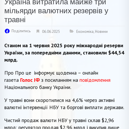
Україна витратила майже три
мільярди валютних резервів у
травні
Поділитись
06.06.2025
Економіка
,
Новини
Станом на 1 червня 2025 року міжнародні резерви
України, за попередніми даними, становили $44,54
млрд.
Про Про це інформує щоденна – онлайн
газета
Голос ІФ
з посиланням на
повідомлення
Національного банку України.
У травні вони скоротилися на 4,6% через активні
валютні інтервенції НБУ та боргові виплати держави.
Чистий продаж валюти НБУ у травні склав $2,96
млрд: регулятор продав $2,96 млрд і викупив лише