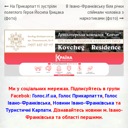
На Прикарпатті зустріли
В Івано-Франківську біля річки
Навігація
полеглого Героя Йосипа Грицака
спіймали чоловіка з
(фото)
наркотиками (фото)
записів
Ми у соціальних мережах. Підписуйтесь в групи
Facebok:
Голос.if.ua
,
Голос Прикарпаття
,
Голос
Івано-Франківська
,
Новини Івано-Франківська
та
Туристичні Карпати
. Дізнавайтесь новини м. Івано-
Франківська та області першими.