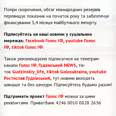
Попри скорочення, обсяг міжнародних резервів
перевищує показник на початок року та забезпечує
фінансування 5,4 місяця майбутнього імпорту.
Підписуйтесь на наші новини у суціальних
мережах:
facebook Голос ІФ
,
youtube Голос
ІФ
,
tiktok Голос ІФ.
Також рекомендуємо підписатися на телеграм-
канали
Голос ІФ
,
Гудзінський NEWS
,
тік-
ток
Gudzinskiy_life
,
tiktok Golosukraina
,
youtube
Ростислав Гудзінський
,
тут новини виходять
швидше та без цензури. Підписуйтесь будьмо разом!
Підтримати проект
Голос ІФ
можна за цими
реквізитами: ПриватБанк 4246 0010 0028 2636