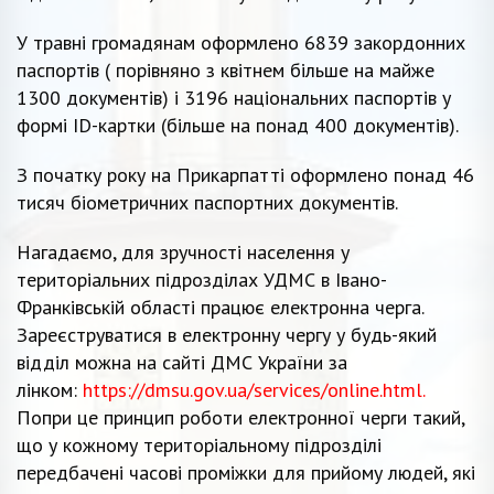
У травні громадянам оформлено 6839 закордонних
паспортів ( порівняно з квітнем більше на майже
1300 документів) і 3196 національних паспортів у
формі ID-картки (більше на понад 400 документів).
З початку року на Прикарпатті оформлено понад 46
тисяч біометричних паспортних документів.
Нагадаємо, для зручності населення у
територіальних підрозділах УДМС в Івано-
Франківській області працює електронна черга.
Зареєструватися в електронну чергу у будь-який
відділ можна на сайті ДМС України за
лінком:
https://dmsu.gov.ua/services/online.html.
Попри це принцип роботи електронної черги такий,
що у кожному територіальному підрозділі
передбачені часові проміжки для прийому людей, які