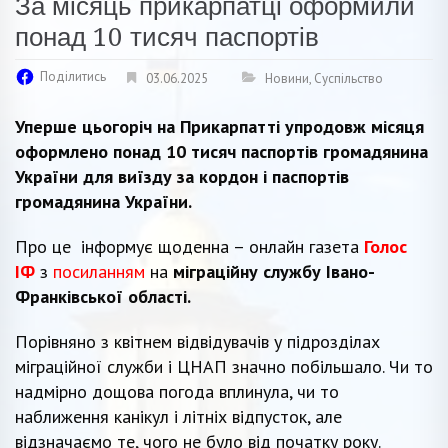
За місяць прикарпатці оформили
понад 10 тисяч паспортів
Поділитись
03.06.2025
Новини
,
Суспільство
Уперше цьогоріч на Прикарпатті упродовж місяця
оформлено понад 10 тисяч паспортів громадянина
України для виїзду за кордон і паспортів
громадянина України.
Про це інформує щоденна – онлайн газета
Голос
ІФ
з
посиланням
на
міграційну службу Івано-
Франківської області.
Порівняно з квітнем відвідувачів у підрозділах
міграційної служби і ЦНАП значно побільшало. Чи то
надмірно дощова погода вплинула, чи то
наближення канікул і літніх відпусток, але
відзначаємо те, чого не було від початку року.