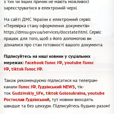
з тих чи інших причин не мають можливосі
зареєструватися в електронній черзі.
На сайті ДМС України є електронний сервіс
«Перевірка стану оформлення документів»
https://dmsu.gov.ua/services/docstate.html. Сервіс
працює для того, щоб з його допомогою ви
дізналися про стан готовності вашого документа.
Підписуйтесь на наші новини у суціальних
мережах:
facebook Голос ІФ
,
youtube Голос
ІФ
,
tiktok Голос ІФ.
Також рекомендуємо підписатися на телеграм-
канали
Голос ІФ
,
Гудзінський NEWS
,
тік-
ток
Gudzinskiy_life
,
tiktok Golosukraina
,
youtube
Ростислав Гудзінський
,
тут новини виходять
швидше та без цензури. Підписуйтесь будьмо разом!