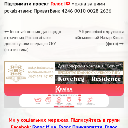
Підтримати проект
Голос ІФ
можна за цими
реквізитами: ПриватБанк 4246 0010 0028 2636
Генштаб оновив дані щодо
У Криворівні одружився
Навігація
втрачених Росією літаків:
військововий Назар Кішак
доплюсували операцію СБУ
(фото)
записів
(статистика)
Ми у соціальних мережах. Підписуйтесь в групи
Facebok:
Голос.if.ua
,
Голос Прикарпаття
,
Голос