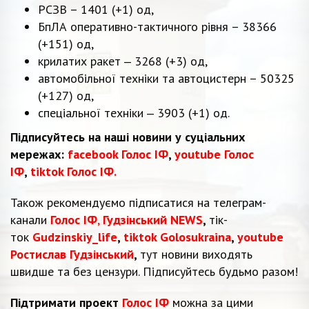
РСЗВ – 1401 (+1) од,
БпЛА оперативно-тактичного рівня – 38366
(+151) од,
крилатих ракет ‒ 3268 (+3) од,
автомобільної техніки та автоцистерн – 50325
(+127) од,
спеціальної техніки ‒ 3903 (+1) од.
Підписуйтесь на наші новини у суціальних
мережах:
facebook Голос ІФ
,
youtube Голос
ІФ
,
tiktok Голос ІФ.
Також рекомендуємо підписатися на телеграм-
канали
Голос ІФ
,
Гудзінський NEWS
,
тік-
ток
Gudzinskiy_life
,
tiktok Golosukraina
,
youtube
Ростислав Гудзінський
,
тут новини виходять
швидше та без цензури. Підписуйтесь будьмо разом!
Підтримати проект
Голос ІФ
можна за цими