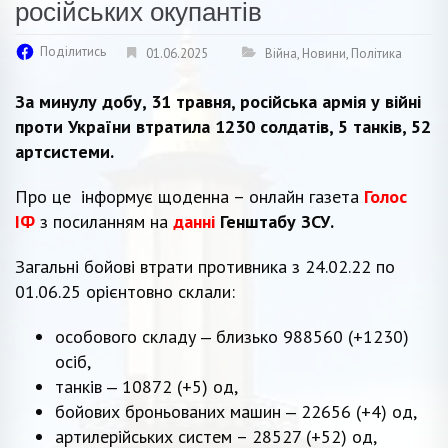
російських окупантів
Поділитись
01.06.2025
Війна
,
Новини
,
Політика
За минулу добу, 31 травня, російська армія у війні
проти України втратила 1230 солдатів, 5 танків, 52
артсистеми.
Про це інформує щоденна – онлайн газета
Голос
ІФ
з посиланням на
данні
Генштабу ЗСУ.
Загальні бойові втрати противника з 24.02.22 по
01.06.25 орієнтовно склали:
особового складу ‒ близько 988560 (+1230)
осіб,
танків ‒ 10872 (+5) од,
бойових броньованих машин ‒ 22656 (+4) од,
артилерійських систем – 28527 (+52) од,