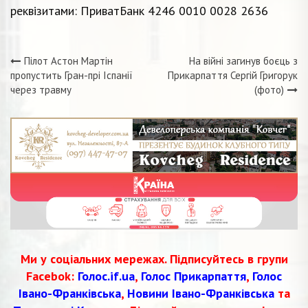
реквізитами: ПриватБанк 4246 0010 0028 2636
Пілот Астон Мартін
На війні загинув боєць з
Навігація
пропустить Гран-прі Іспанії
Прикарпаття Сергій Григорук
через травму
(фото)
записів
Ми у соціальних мережах. Підписуйтесь в групи
Facebok:
Голос.if.ua
,
Голос Прикарпаття
,
Голос
Івано-Франківська
,
Новини Івано-Франківська
та