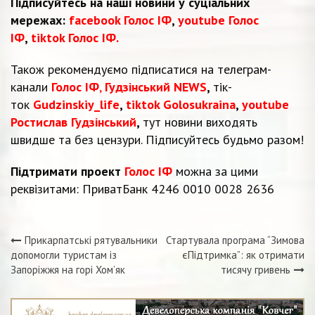
Підписуйтесь на наші новини у суціальних
мережах:
facebook Голос ІФ
,
youtube Голос
ІФ
,
tiktok Голос ІФ.
Також рекомендуємо підписатися на телеграм-
канали
Голос ІФ
,
Гудзінський NEWS
,
тік-
ток
Gudzinskiy_life
,
tiktok Golosukraina
,
youtube
Ростислав Гудзінський
,
тут новини виходять
швидше та без цензури. Підписуйтесь будьмо разом!
Підтримати проект
Голос ІФ
можна за цими
реквізитами: ПриватБанк 4246 0010 0028 2636
Прикарпатські рятувальники
Стартувала програма “Зимова
Навігація
допомогли туристам із
єПідтримка”: як отримати
Запоріжжя на горі Хом’як
тисячу гривень
записів