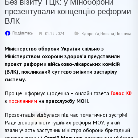
Без візиту ТЦК: у Міноборони
презентували концепцію реформи
ВЛК
Поділитись
01.12.2024
Здоров'я
,
Новини
,
Політика
Міністерство оборони України спільно з
Міністерством охорони здоров’я представили
проєкт реформи військово-лікарських комісій
(ВЛК), покликаний суттєво змінити застарілу
систему.
Про це інформує щоденна – онлайн газета
Голос ІФ
з
посиланням
на
пресслужбу МОН.
Презентація відбулася під час тематичної зустрічі
Ради донорів інституційних реформ МОУ, у якій
взяли участь заступник міністра оборони бригадний
генерал юстиції
Сергій Мельник
, заступниця міністра