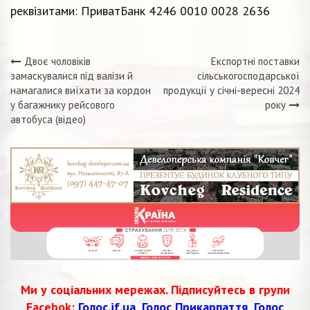
реквізитами: ПриватБанк 4246 0010 0028 2636
Двоє чоловіків
Експортні поставки
Навігація
замаскувалися під валізи й
сільськогосподарської
намагалися виїхати за кордон
продукції у січні-вересні 2024
записів
у багажнику рейсового
року
автобуса (відео)
Ми у соціальних мережах. Підписуйтесь в групи
Facebok:
Голос.if.ua
,
Голос Прикарпаття
,
Голос