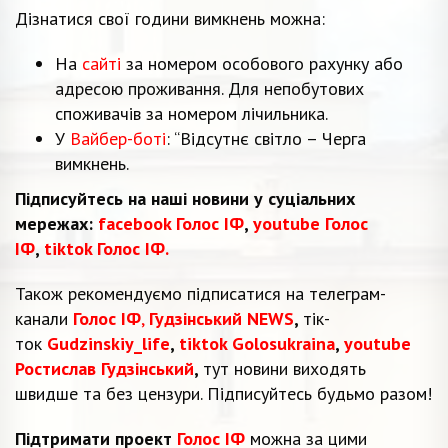
Дізнатися свої години вимкнень можна:
На
сайті
за номером особового рахунку або
адресою проживання. Для непобутових
споживачів за номером лічильника.
У
Вайбер-боті
: “Відсутнє світло – Черга
вимкнень.
Підписуйтесь на наші новини у суціальних
мережах:
facebook Голос ІФ
,
youtube Голос
ІФ
,
tiktok Голос ІФ.
Також рекомендуємо підписатися на телеграм-
канали
Голос ІФ
,
Гудзінський NEWS
,
тік-
ток
Gudzinskiy_life
,
tiktok Golosukraina
,
youtube
Ростислав Гудзінський
,
тут новини виходять
швидше та без цензури. Підписуйтесь будьмо разом!
Підтримати проект
Голос ІФ
можна за цими