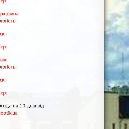
тер:
рховина
логість:
ск:
тер:
вів
логість:
ск:
тер:
года на 10 днів від
noptik.ua