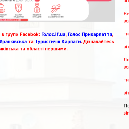
ві
Ве
во
ти
 в групи Facebok:
Голос.if.ua
,
Голос Прикарпаття
,
Франківська
та
Туристичні Карпати
. Дізнавайтесь
ві
нківська та області першими.
Ль
во
ти
ві
По
si