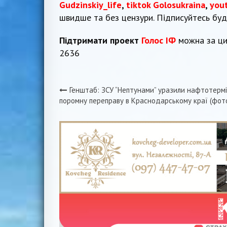
Gudzinskiy_life
,
tiktok Golosukraina
,
you
швидше та без цензури. Підписуйтесь бу
Підтримати проект
Голос ІФ
можна за ци
2636
Генштаб: ЗСУ “Нептунами” уразили нафтотермі
Навігація
поромну переправу в Краснодарському краї (фот
записів