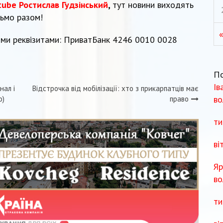
tube Ростислав Гудзінський
,
тут новини виходять
дьмо разом!
«
ми реквізитами: ПриватБанк 4246 0010 0028
П
Ів
нал і
Відстрочка від мобілізації: хто з прикарпатців має
во
о)
право
ти
ві
Яр
во
ти