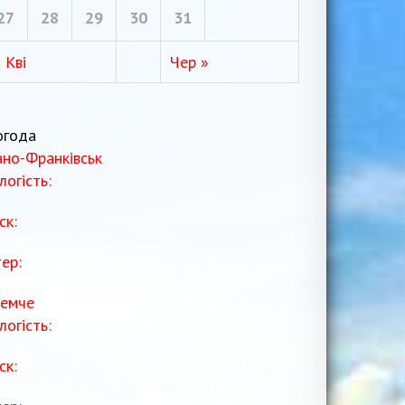
27
28
29
30
31
 Кві
Чер »
огода
ано-Франківськ
логість:
ск:
тер:
емче
логість:
ск: