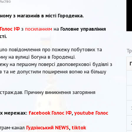
льство
ому з магазинів в місті Городенка.
Голос ІФ
з
посиланням
на
Головне управління
ті.
ійшло повідомлення про пожежу побутових та
Тр
ну на вулиці Богуна в Городенці.
ежу на першому поверсі двоповерхової будівлі з
в та не допустили поширення вогню на більшу
постраждав. Причину виникнення загоряння
их мережах:
facebook Голос ІФ
,
youtube Голос
еграм-канал
Гудзінський NEWS
,
tiktok