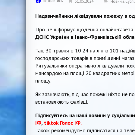
Поділитись
31.05.2024
Новини
,
Суспі
Надзвичайники ліквідували пожежу в одн
Про це інформує щоденна онлайн-газета
ДСНС України в Івано-Франківській облас
Так, 30 травня о 10:24 на лінію 101 над
господарських товарів в приміщенні магази
Рятувальники оперативно ліквідували пож
мансардою на площі 20 квадратних метрі
площу.
Як зазначають, під час пожежі ніхто не 
встановлюють фахівці.
Підписуйтесь на наші новини у суціальн
ІФ
,
tiktok Голос ІФ.
Також рекомендуємо підписатися на тел