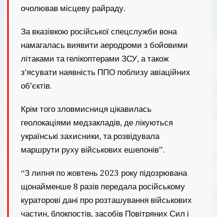
очолював місцеву райраду.
За вказівкою російської спецслужби вона
намагалась виявити аеродроми з бойовими
літаками та гелікоптерами ЗСУ, а також
з’ясувати наявність ППО поблизу авіаційних
об’єктів.
Крім того зловмисниця цікавилась
геолокаціями медзакладів, де лікуються
українські захисники, та розвідувала
маршрути руху військових ешелонів”.
“З липня по жовтень 2023 року підозрювана
щонайменше 8 разів передала російському
кураторові дані про розташування військових
частин, блокпостів, засобів Повітряних Сил і