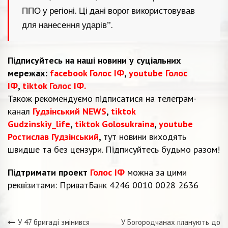
ППО у регіоні. Ці дані ворог використовував
для нанесення ударів”.
Підписуйтесь на наші новини у суціальних
мережах:
facebook Голос ІФ
,
youtube Голос
ІФ
,
tiktok Голос ІФ.
Також рекомендуємо підписатися на телеграм-
канал
Гудзінський NEWS
,
tiktok
Gudzinskiy_life
,
tiktok Golosukraina
,
youtube
Ростислав Гудзінський
,
тут новини виходять
швидше та без цензури. Підписуйтесь будьмо разом!
Підтримати проект
Голос ІФ
можна за цими
реквізитами: ПриватБанк 4246 0010 0028 2636
У 47 бригаді змінився
У Богородчанах планують до