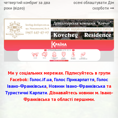
Навігація
четвертий комбриг за два
осені облаштувати Дім
роки (відео)
скорботи
записів
Ми у соціальних мережах. Підписуйтесь в групи
Facebok:
Голос.if.ua
,
Голос Прикарпаття
,
Голос
Івано-Франківська
,
Новини Івано-Франківська
та
Туристичні Карпати
. Дізнавайтесь новини м. Івано-
Франківська та області першими.