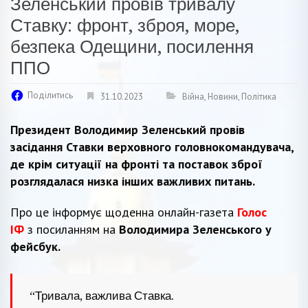
Зеленський провів тривалу
Ставку: фронт, зброя, море,
безпека Одещини, посилення
ППО
Поділитись
31.10.2023
Війна
,
Новини
,
Політика
Президент Володимир Зеленський провів
засідання Ставки верховного головнокомандувача,
де крім ситуації на фронті та поставок зброї
розглядалася низка інших важливих питань.
Про це інформує щоденна онлайн-газета
Голос
ІФ
з посиланням на
Володимира Зеленського у
фейсбук.
“Тривала, важлива Ставка.