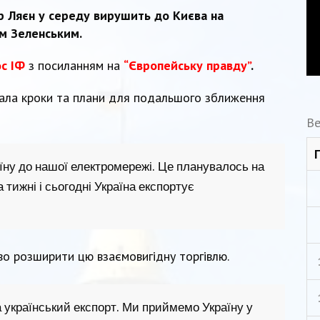
р Ляєн у середу вирушить до Києва на
м Зеленським.
ос ІФ
з посиланням на
“Європейську правду”
.
вала кроки та плани для подальшого зближення
Ве
їну до нашої електромережі. Це планувалось на
а тижні і сьогодні Україна експортує
.
о розширити цю взаємовигідну торгівлю.
 український експорт. Ми приймемо Україну у