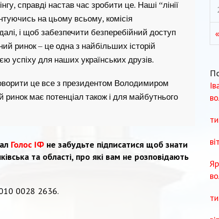
гу, справді настав час зробити це. Наші “лінії
унтуючись на цьому всьому, комісія
далі, і щоб забезпечити безперебійний доступ
ий ринок – це одна з найбільших історій
рією успіху для наших українських друзів.
П
говорити це все з президентом Володимиром
Ів
во
й ринок має потенціал також і для майбутнього
ти
ві
нал
Голос ІФ
не забудьте підписатися щоб знати
івська та області, про які вам не розповідають
Яр
во
010 0028 2636.
ти