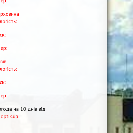
тер:
рховина
логість:
ск:
тер:
вів
логість:
ск:
тер:
года на 10 днів від
noptik.ua