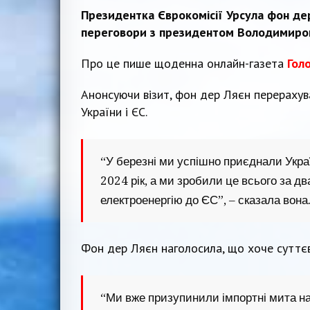
Президентка Єврокомісії Урсула фон де
переговори з президентом Володимиро
Про це пише щоденна онлайн-газета
Гол
Анонсуючи візит, фон дер Ляєн перераху
України і ЄС.
“У березні ми успішно приєднали Укра
2024 рік, а ми зробили це всього за дв
електроенергію до ЄС”, – сказала вона
Фон дер Ляєн наголосила, що хоче суттєв
“Ми вже призупинили імпортні мита на