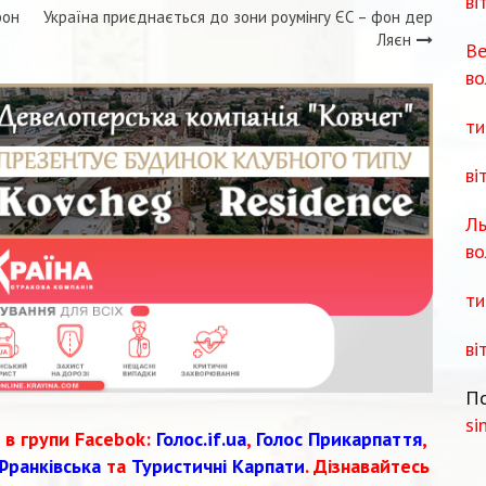
ві
фон
Україна приєднається до зони роумінгу ЄС – фон дер
Ляєн
Ве
во
ти
ві
Ль
во
ти
ві
По
si
 в групи Facebok:
Голос.if.ua
,
Голос Прикарпаття
,
Франківська
та
Туристичні Карпати
. Дізнавайтесь