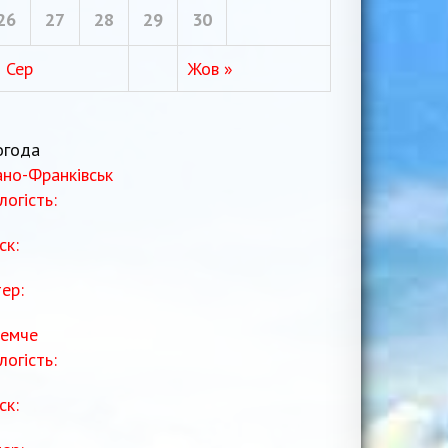
26
27
28
29
30
« Сер
Жов »
огода
ано-Франківськ
логість:
ск:
тер:
емче
логість:
ск: