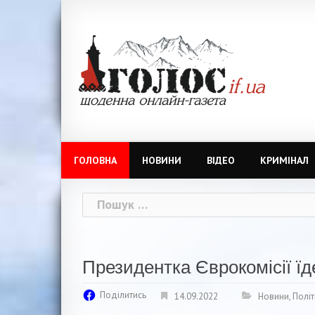
Skip
to
content
ГОЛОВНА
НОВИНИ
ВІДЕО
КРИМІНАЛ
Пошук:
Президентка Єврокомісії їд
Поділитись
14.09.2022
Новини
,
Політ