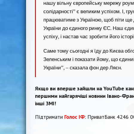
нашу вільну європейську мережу роумін
солідарності” є великим успіхом. І, гр
працюватиме з Україною, щоб піти ще 
України до єдиного ринку ЄС. Наш єдин
успіху, і настав час зробити його істо
Саме тому сьогодні я їду до Києва об
Зеленським і показати йому, що єдини
України”, – сказала фон дер Ляєн.
Якщо ви вперше зайшли на YouTube ка
першими найгарячіші новини Івано-Франк
інші ЗМІ!
Підтримати
Голос ІФ
: ПриватБанк 4246 0