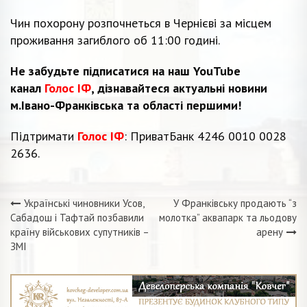
Чин похорону розпочнеться в Чернієві за місцем
проживання загиблого об 11:00 годині.
Не забудьте підписатися на наш YouTube
канал
Голос ІФ
, дізнавайтеся актуальні новини
м.Івано-Франківська та області першими!
Підтримати
Голос ІФ
: ПриватБанк 4246 0010 0028
2636.
Українські чиновники Усов,
У Франківську продають “з
Навігація
Сабадош і Тафтай позбавили
молотка” аквапарк та льодову
країну військових супутників –
арену
записів
ЗМІ