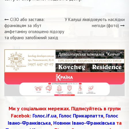
СІЗО або застава:
У Калуші ліквідовують наслідки
Навігація
франківцям за збут
негоди (фото)
амфетаміну оголошено підозру
записів
та обрано запобіжний захід
Ми у соціальних мережах. Підписуйтесь в групи
Facebok:
Голос.if.ua
,
Голос Прикарпаття
,
Голос
Івано-Франківська
,
Новини Івано-Франківська
та