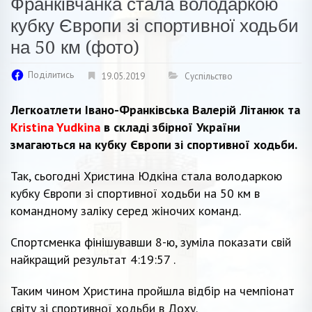
Франківчанка стала володаркою
кубку Європи зі спортивної ходьби
на 50 км (фото)
Поділитись
19.05.2019
Суспільство
Легкоатлети Івано-Франківська Валерій Літанюк та
Kristina Yudkina
в складі збірної України
змагаються на кубку Європи зі спортивної ходьби.
Так, сьогодні Христина Юдкіна стала володаркою
кубку Європи зі спортивної ходьби на 50 км в
командному заліку серед жіночих команд.
Спортсменка фінішувавши 8-ю, зуміла показати свій
найкращий результат 4:19:57 .
Таким чином Христина пройшла відбір на чемпіонат
світу зі спортивної ходьби в Доху.